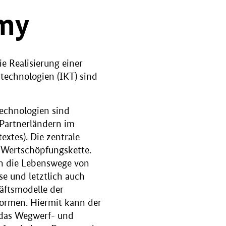
omy
e Realisierung einer
technologien (IKT) sind
 Technologien sind
 Partnerländern im
extes). Die zentrale
r Wertschöpfungskette.
en die Lebenswege von
e und letztlich auch
äftsmodelle der
formen. Hiermit kann der
 das Wegwerf- und