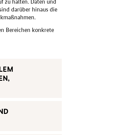
f zu halten. Daten und
sind darüber hinaus die
itikmaßnahmen.
den Bereichen konkrete
ALEM
EN,
UND