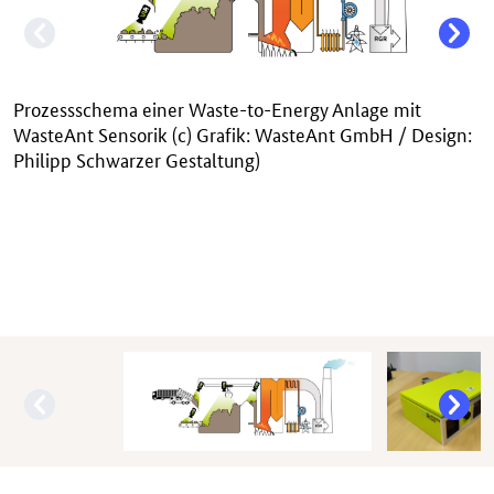
Prozessschema einer Waste-to-Energy Anlage mit
WasteAnt Sensorik (c) Grafik: WasteAnt GmbH / Design:
Philipp Schwarzer Gestaltung)
WasteAnt Sensorbox (c) WasteAnt GmbH
Einsatz der WasteAnt Sensorik am Trichter einer
Partneranlage (c) WasteAnt GmbH