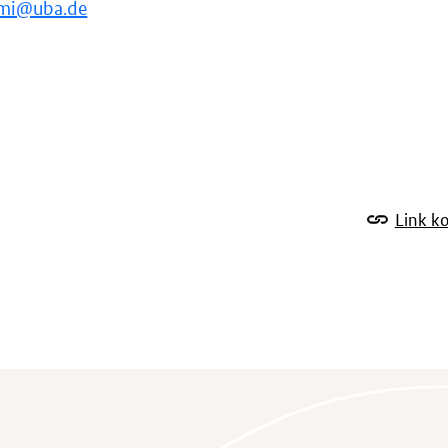
mi@uba.de
Link k