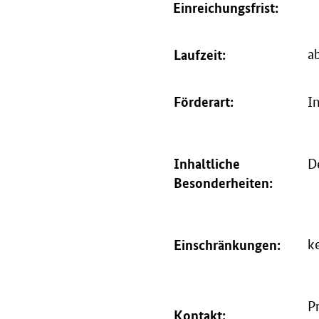
Einreichungs­frist:
Laufzeit:
a
Förderart:
I
Inhaltliche
Besonderheiten:
Einschränkungen:
k
P
Kontakt: