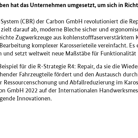
en hat das Unternehmen umgesetzt, um sich in Richt
System (CBR) der Carbon GmbH revolutioniert die Rep
zielt darauf ab, moderne Bleche sicher und ergonomisc
eichte Zugwerkzeuge aus kohlenstofffaserverstärktem 
 Bearbeitung komplexer Karosserieteile vereinfacht. Es
n und setzt weltweit neue Maßstäbe für Funktionalitä
Beispiel für die R-Strategie R4: Repair, da sie die Wied
ender Fahrzeugteile fördert und den Austausch durch 
r Ressourcenschonung und Abfallreduzierung im Kaross
arbon GmbH 2022 auf der Internationalen Handwerksme
agende Innovationen.