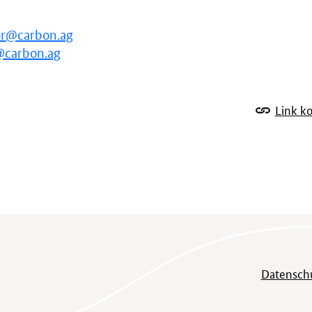
er@carbon.ag
@carbon.ag
Link k
Datensch